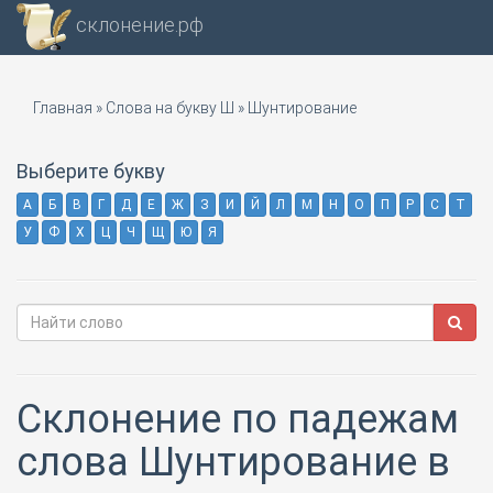
склонение.рф
Главная
»
Слова на букву Ш
»
Шунтирование
Выберите букву
А
Б
В
Г
Д
Е
Ж
З
И
Й
Л
М
Н
О
П
Р
С
Т
У
Ф
Х
Ц
Ч
Щ
Ю
Я
Склонение по падежам
слова Шунтирование в