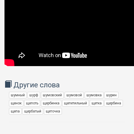
Другие слова
шумный
шурф
шумовский
шумовой
шумовка
шурин
щенок
щепоть
щербинка
щепетильный
щетка
щербина
щепа
щербатый
щеточка