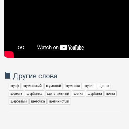
Другие слова
шурф
шумовский
шумовой
шумовка
шурин
щенок
щепоть
щербинка
щепетильный
щетка
щербина
щепа
щербатый
щеточка
щетинистый