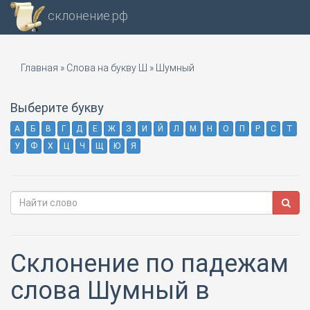
склонение.рф
Главная
»
Слова на букву Ш
»
Шумный
Выберите букву
А
Б
В
Г
Д
Е
Ж
З
И
Й
Л
М
Н
О
П
Р
С
Т
У
Ф
Х
Ц
Ч
Щ
Ю
Я
Склонение по падежам
слова Шумный в