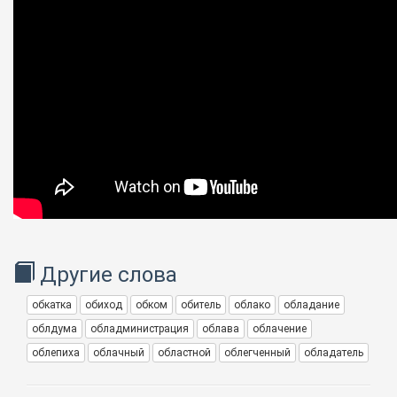
Другие слова
обкатка
обиход
обком
обитель
облако
обладание
облдума
обладминистрация
облава
облачение
облепиха
облачный
областной
облегченный
обладатель