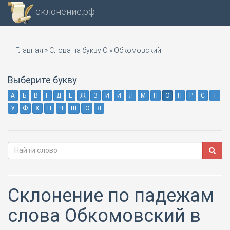
склонение.рф
Главная
»
Слова на букву О
»
Обкомовский
Выберите букву
А
Б
В
Г
Д
Е
Ж
З
И
Й
Л
М
Н
О
П
Р
С
Т
У
Ф
Х
Ц
Ч
Щ
Ю
Я
Склонение по падежам
слова Обкомовский в