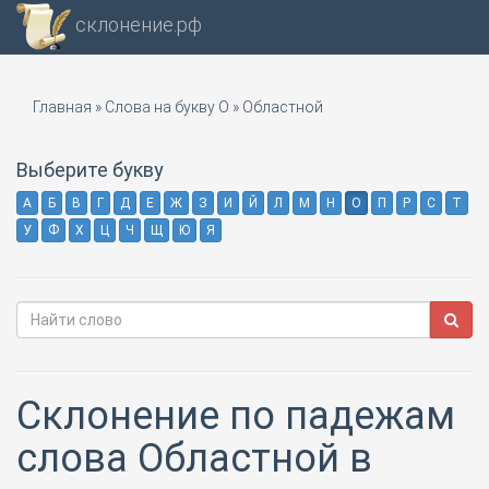
склонение.рф
Главная
»
Слова на букву О
»
Областной
Выберите букву
А
Б
В
Г
Д
Е
Ж
З
И
Й
Л
М
Н
О
П
Р
С
Т
У
Ф
Х
Ц
Ч
Щ
Ю
Я
Склонение по падежам
слова Областной в