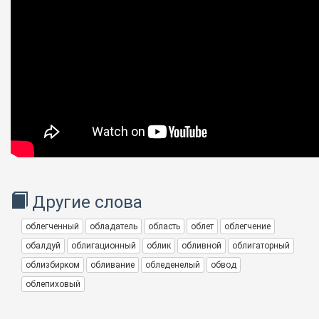
Другие слова
облегченный
обладатель
область
облет
облегчение
обалдуй
облигационный
облик
обливной
облигаторный
облизбирком
обливание
обледенелый
обвод
облепиховый