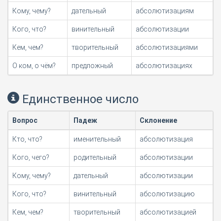
Кому, чему?
дательный
абсолютизациям
Кого, что?
винительный
абсолютизации
Кем, чем?
творительный
абсолютизациями
О ком, о чём?
предложный
абсолютизациях
Единственное число
Вопрос
Падеж
Склонение
Кто, что?
именительный
абсолютизация
Кого, чего?
родительный
абсолютизации
Кому, чему?
дательный
абсолютизации
Кого, что?
винительный
абсолютизацию
Кем, чем?
творительный
абсолютизацией