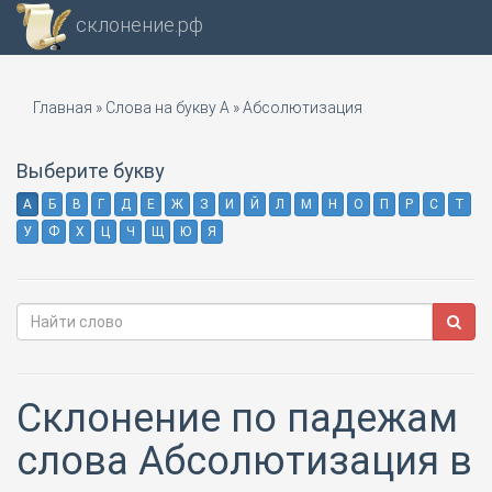
склонение.рф
Главная
»
Слова на букву А
»
Абсолютизация
Выберите букву
А
Б
В
Г
Д
Е
Ж
З
И
Й
Л
М
Н
О
П
Р
С
Т
У
Ф
Х
Ц
Ч
Щ
Ю
Я
Склонение по падежам
слова Абсолютизация в