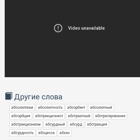
Другие слова
абсолютизм
абсолютность
абсорбент
абсолютный
абсорбция
абстракционист
абстрактный
абстрагирование
абстракционизм
абсурдный
абсурд
абстракция
абсурдность
абсцисса
абхаз